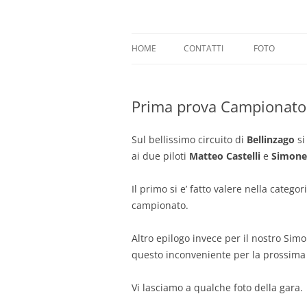
Vai
al
contenuto
Motoclub Vallitorto
HOME
CONTATTI
FOTO
Prima prova Campionato
Sul bellissimo circuito di
Bellinzago
si
ai due piloti
Matteo Castelli
e
Simone
Il primo si e’ fatto valere nella categor
campionato.
Altro epilogo invece per il nostro Sim
questo inconveniente per la prossima
Vi lasciamo a qualche foto della gara.