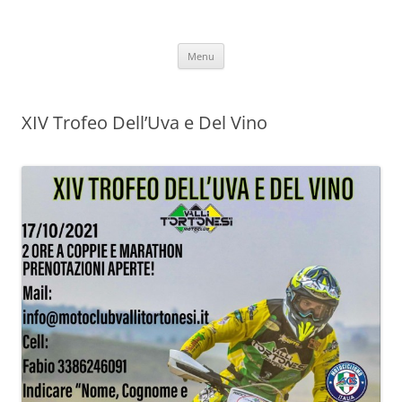
Vai
al
Motoclub Vallitortonesi
contenuto
Menu
XIV Trofeo Dell’Uva e Del Vino