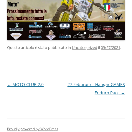
Questo articolo è stato pubblicato in
Uncategorized
il
09/27/2021
.
Navigazione
←
MOTO CLUB 2.0
27 Febbraio – Hangar GAMES
articolo
Enduro Race
→
Proudly powered by WordPress